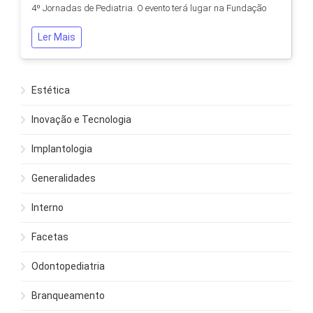
4º Jornadas de Pediatria. O evento terá lugar na Fundação
Cupertino de Miranda. Os departamentos de Odontopediatria
e de Ortodontia do Centro Médico Dentário irão ministrar um
Ler Mais
curso dedicado a Medicina Dentária. Esta formação será
dada pelos seguintes...
Estética
Inovação e Tecnologia
Implantologia
Generalidades
Interno
Facetas
Odontopediatria
Branqueamento