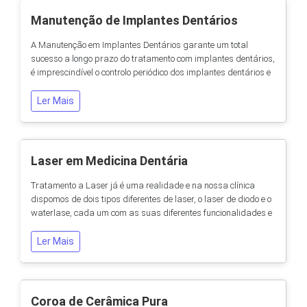
Manutenção de Implantes Dentários
A Manutenção em Implantes Dentários garante um total
sucesso a longo prazo do tratamento com implantes dentários,
é imprescindível o controlo periódico dos implantes dentários e
dos tecidos que os suportam, os tecidos perimplantares (o
osso e os tecidos moles circundantes aos implante dentários).
Ler Mais
Controlo Periódico Estes controlos, devem ser realizados de
acordo com as necessidades de...
Laser em Medicina Dentária
Tratamento a Laser já é uma realidade e na nossa clínica
dispomos de dois tipos diferentes de laser, o laser de diodo e o
waterlase, cada um com as suas diferentes funcionalidades e
qualidades. O uso de laser no quotidiano do dentista permite
optimizar os procedimentos dentários. A intervenção a laser é
Ler Mais
mais precisa e específica do que uma intervenção com
técnicas...
Coroa de Cerâmica Pura