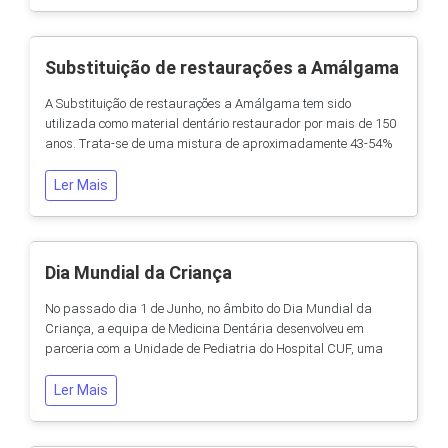
Periodontites. Podem também ser classificadas...
Substituição de restaurações a Amálgama
A Substituição de restaurações a Amálgama tem sido
utilizada como material dentário restaurador por mais de 150
anos. Trata-se de uma mistura de aproximadamente 43-54%
de mercúrio combinado com outros materiais incluindo prata,
cobre e estanho. Apesar da amálgama ser um material forte e
Ler Mais
durável, continua a apresentar uma grande controvérsia sobre
a possível toxicidade do mercúrio que...
Dia Mundial da Criança
No passado dia 1 de Junho, no âmbito do Dia Mundial da
Criança, a equipa de Medicina Dentária desenvolveu em
parceria com a Unidade de Pediatria do Hospital CUF, uma
actividade que permitiu abordar alguns assuntos importantes
da Saúde Oral Infantil, como sejam: Técnicas de higiene oral de
Ler Mais
acordo com a idade da criança; Conselhos sobre a escolha de
escovas e pastas de...