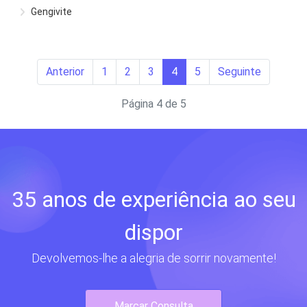
Gengivite
Anterior
1
2
3
4
5
Seguinte
Página 4 de 5
35 anos de experiência ao seu
dispor
Devolvemos-lhe a alegria de sorrir novamente!
Marcar Consulta