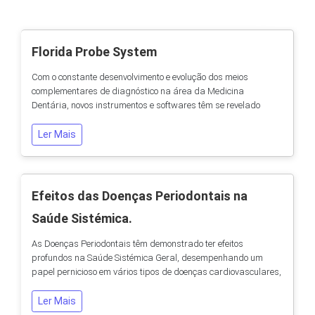
Florida Probe System
Com o constante desenvolvimento e evolução dos meios
complementares de diagnóstico na área da Medicina
Dentária, novos instrumentos e softwares têm se revelado
instrumentos cada vez mais utilizados com fim a uma maior
fiabilidade no diagnóstico das doenças da cavidade oral. A
Ler Mais
florida Probe System é a última tecnologia no diagnóstico e
seguimento do tratamento periodontal. É um...
Efeitos das Doenças Periodontais na
Saúde Sistémica.
As Doenças Periodontais têm demonstrado ter efeitos
profundos na Saúde Sistémica Geral, desempenhando um
papel pernicioso em vários tipos de doenças cardiovasculares,
respiratórias, endócrinas e mesmo no Cancro. A Importância
da Consulta de Manutenção VS Doença Periodontal. Dividem-
Ler Mais
se em dois grandes grupos – o das Gengivites e o das