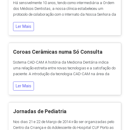
Há sensivelmente 10 anos, tendo como intermediária a Ordem
dos Médicos Dentistas, a nossa clínica estabeleceu um
protocolo de colaboração com o Internato da Nossa Senhora da
Conceição em Matosinhos. Sendo uma valência da Irmandade
da Santa Casa da Misericórdia do Bom Jesus de Matosinhos,
Ler Mais
este internato foi fundado em 1 de Janeiro de 1896 por
iniciativa do Dr. Albano Sá Lima. Futura...
Coroas Cerâmicas numa Só Consulta
Sistema CAD-CAM A história da Medicina Dentária indica
uma relação estreita entre novas tecnologias e a satisfação do
paciente. A introdução da tecnologia CAD-CAM na área da
prótese fixa permitiu-nos dar um passo de gigante para
melhorar a qualidade das nossas restaurações cerâmicas e
Ler Mais
diminuir o tempo e complexidade da consulta. CAD-CAM
significa Computer Assist Design- Computer...
Jornadas de Pediatria
Nos dias 21 e 22 de Março de 2014 irão ser organizadas pelo
Centro da Criança e do Adolescente do Hospital CUF Porto as