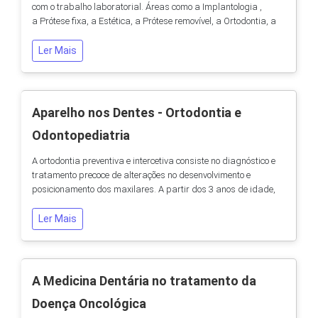
com o trabalho laboratorial. Áreas como a Implantologia ,
a Prótese fixa, a Estética, a Prótese removível, a Ortodontia, a
Oclusão e inclusive, em determinadas situações, a
Odontopediatria dependem em larga escala dos profissionais
Ler Mais
e dos equipamentos do laboratório de Prótese Dentária. - Neste
sentido, nas nossas...
Aparelho nos Dentes - Ortodontia e
Odontopediatria
A ortodontia preventiva e intercetiva consiste no diagnóstico e
tratamento precoce de alterações no desenvolvimento e
posicionamento dos maxilares. A partir dos 3 anos de idade,
visitas regulares ao Odontopediatra são importantes para
serem detetadas essas alterações e encaminhadas para a
Ler Mais
Ortodontista para impedir o seu agravamento e
consequências na dentição permanente. A Terapia da...
A Medicina Dentária no tratamento da
Doença Oncológica