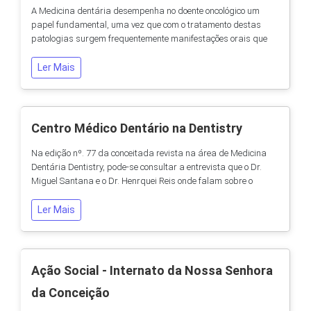
A Medicina dentária desempenha no doente oncológico um
papel fundamental, uma vez que com o tratamento destas
patologias surgem frequentemente manifestações orais que
podem dificultar, limitar ou mesmo levar à necessidade de
interrupção do tratamento oncológico (Quimioterapia e
Ler Mais
Radioterapia). É no sentido de minimizar, ou mesmo de
eliminar as manifestações orais associadas aos...
Centro Médico Dentário na Dentistry
Na edição nº. 77 da conceitada revista na área de Medicina
Dentária Dentistry, pode-se consultar a entrevista que o Dr.
Miguel Santana e o Dr. Henrquei Reis onde falam sobre o
Centro Médico Dentário e a sua actividade: `Localizado no
Porto, o Centro Médico Dentário (CMD) trabalha directamente
Ler Mais
com o Instituto CUF e, mais recentemente, com o Hospital CUF
onde a apostaincide, sobretudo, na...
Ação Social - Internato da Nossa Senhora
da Conceição