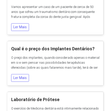
Vamos apresentar um caso de um paciente de cerca de 50
anos que sofreu um traumatismo dentário com consequente
fratura completa da coroa do dente justa gengival. Após
exame clinico e radiollógico traçou-se o plano de tratamento:
Reconstrução do coto dentário com um material semelhanteà
Ler Mais
dentina do dente -composito Preparação dentária para
receber uma coroa de cerãmica pura (metal-...
Qual é o preço dos Implantes Dentários?
O preço dos implantes, quando considerado apenas o material
em si e sem pensar nas possibilidades terapêuticas
oferecidas (sobre as quais falaremos mais tarde), terá de ser
avaliado sobre duas perspectivas: Em primeiro lugar, a
investigação e o estudo que são necessários levar a cabo por
Ler Mais
equipas super-especializadas capazes de criar este conjunto
de peças (que têm tanto de pequenas...
Laboratório de Prótese
O exercício de Medicina dentária está intimamente relacionado