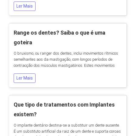
Dentista, especialista em Ortodontia). O inovador aparelho
Ler Mais
invisível (Invisalign®) tem apresentado nos últimos anos uma
evolução extraordinária. A...
Range os dentes? Saiba o que é uma
goteira
O bruxismo, ou ranger dos dentes, inclui movimentos rítmicos
semelhantes aos da mastigação, com longos períodos de
contracção dos músculos mastigatórios. Estes movimentos
podem levar a dor muscular e fadiga. Para além disso, o
ranger dos dentes pode causar fractura e desgaste do
Ler Mais
esmalte. Como se trata o bruxismo? O primeiro passo é
reconhecer o problema. Após o diagnóstico, o...
Que tipo de tratamentos com Implantes
existem?
O implante dentário destina-se a substituir um dente ausente.
É um substituto artificial da raiz de um dente e suporta coroas