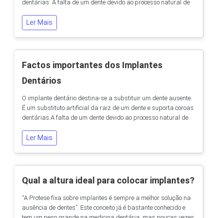
dentárias. A falta de um dente devido ao processo natural de
envelhecimento, cárie ou trauma pode causar impacto em um
nível estético, funcional e, a longo prazo, pode se tornar um
Ler Mais
problema de saúde. Para resolver estes casos existem
diversas formas: Implantes...
Factos importantes dos Implantes
Dentários
O implante dentário destina-se a substituir um dente ausente.
É um substituto artificial da raiz de um dente e suporta coroas
dentárias.A falta de um dente devido ao processo natural de
envelhecimento, cárie ou trauma pode causar impacto em um
nível estético, funcional e, a longo prazo, pode se tornar um
Ler Mais
problema de saúde. Um novo sorriso Um sorriso agradável
tem um impacto considerável...
Qual a altura ideal para colocar implantes?
“A Protese fixa sobre implantes é sempre a melhor solução na
ausência de dentes”. Este conceito já é bastante conhecido e
tem um peso grande na medicina dentária, mas poucas vezes