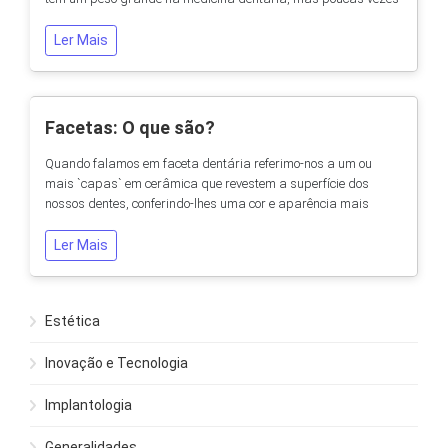
é bem explicado porque e já sabemos os motivos pelo qual não
devemos optar por uma prótese parcial removível.
Ler Mais
Modificações após perda de um dente Quando perdemos um
dente, dá-se uma série de...
Facetas: O que são?
Quando falamos em faceta dentária referimo-nos a um ou
mais `capas` em cerâmica que revestem a superfície dos
nossos dentes, conferindo-lhes uma cor e aparência mais
natural. Com as facetas conseguimos melhorar vários
factores, dos quais podemos destacar, dentes escurecidos,
Ler Mais
desgastados, desalinhados e espaços (diastemas). São
portanto uma possibilidade boa para reabilitar os dentes com
o...
Estética
Inovação e Tecnologia
Implantologia
Generalidades