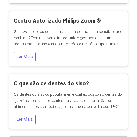
mobilidade reduzida. Os nossos pacientes podem usufruir
de...
Centro Autorizado Philips Zoom ®
Gostava de ter os dentes mais brancos mas tem sensibilidade
dentária? Tem um evento importante e gostava de ter um
sorriso mais branco? No Centro Médico Dentário, apostamos
sempre no melhor para o seu sorriso. Com o novo Philips
Zoom®, o seu branqueamento será rápido e sem
Ler Mais
sensibilidade.Saiba que apenas clinicas autorizadas e
profissionais altamente formados podem usar o
branqueamento de...
O que são os dentes do siso?
Os dentes do siso ou popularmente conhecidos como dentes do
“juízo”, são os últimos dentes da arcada dentária. São os
últimos dentes a erupcionar, normalmente por volta dos 18-21
anos, idade em que se atinge a maior idade e daí o nome
popular. São caracterizados por serem dentes grandes e
Ler Mais
especiais devido à sua anatomia única. Estes dentes, bem
como os seus vizinhos molares, foram...