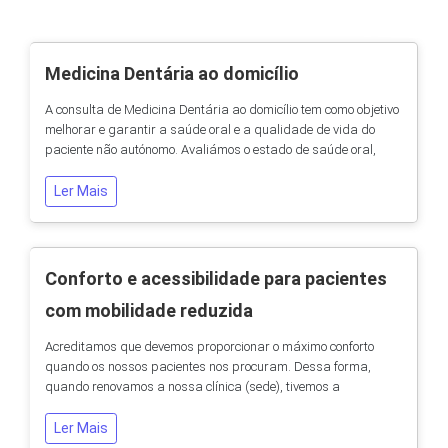
Medicina Dentária ao domicílio
A consulta de Medicina Dentária ao domicílio tem como objetivo
melhorar e garantir a saúde oral e a qualidade de vida do
paciente não autónomo. Avaliámos o estado de saúde oral,
realizamos diagnóstico das patologias e determinamos um
plano de tratamento/acompanhamento adequados sem que o
Ler Mais
paciente se tenha que deslocar à nossa clínica.
Disponibilizamos profissionais capacitados e...
Conforto e acessibilidade para pacientes
com mobilidade reduzida
Acreditamos que devemos proporcionar o máximo conforto
quando os nossos pacientes nos procuram. Dessa forma,
quando renovamos a nossa clínica (sede), tivemos a
preocupação de ter instalações inclusivas a todos os
pacientes, sem exceção. Podemos proporcionar melhor
Ler Mais
assistência com o maior conforto possível para pacientes com