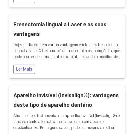
agravar e afetar algumas doenças sistêmicas como por
exemplo, diabetes, hipertensão/doenças...
Frenectomia lingual a Laser e as suas
vantagens
Hoje em dia existem várias vantagens em fazer a frenectomia
lingual a laser.O freio curto é uma anomalia oral congénita, que
pode ocorrer de forma total ou parcial, limitando a mobilidade
da língua em graus variados e podendo interferir nas funções
orais.Um freio curto e aderido pode impedir o movimento da
Ler Mais
língua e com isso causar impactos anatómicos e funcionais
para a criança. Com a...
Aparelho invisível (Invisalign®): vantagens
deste tipo de aparelho dentário
Atualmente, o tratamento com aparelho invisível (Invisalign®) é
uma excelente alternativa ao tratamento com aparelho
ortodontico fixo. Em alguns casos, pode ser mesmo a melhor
solução (situação a confirmar pelo Ortodontista: Médico