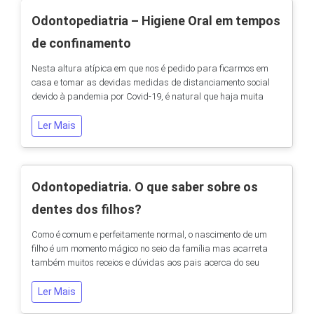
Odontopediatria – Higiene Oral em tempos
de confinamento
Nesta altura atípica em que nos é pedido para ficarmos em
casa e tomar as devidas medidas de distanciamento social
devido à pandemia por Covid-19, é natural que haja muita
ansiedade por parte das crianças, o que pode levar a que
muitas vezes os mais pequenos façam uma alimentação mais
Ler Mais
cariogénica. Relembro que o sedentarismo, a falta de exercício
físico e uma alimentação menos...
Odontopediatria. O que saber sobre os
dentes dos filhos?
Como é comum e perfeitamente normal, o nascimento de um
filho é um momento mágico no seio da família mas acarreta
também muitos receios e dúvidas aos pais acerca do seu
desenvolvimento. Quando erupcionam os dentes? Normalmente
o primeiro dente surge por volta dos 6 meses e a dentição de
Ler Mais
leite fica completa por volta dos dois anos, sendo esta