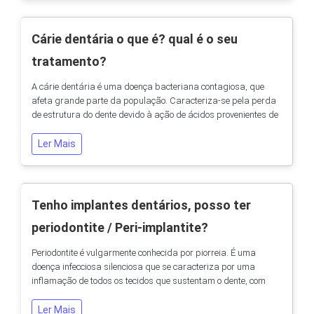
constituída por 20 dentes. Há, no entanto,...
Cárie dentária o que é? qual é o seu
tratamento?
A cárie dentária é uma doença bacteriana contagiosa, que
afeta grande parte da população. Caracteriza-se pela perda
de estrutura do dente devido à ação de ácidos provenientes de
bactérias existentes na boca quando na presença de
açúcares. Como pode surgir uma cárie dentária? Para que
Ler Mais
apareça uma cárie dentária é necessário que existam em
simultâneo um conjunto de fatores...
Tenho implantes dentários, posso ter
periodontite / Peri-implantite?
Periodontite é vulgarmente conhecida por piorreia. É uma
doença infecciosa silenciosa que se caracteriza por uma
inflamação de todos os tecidos que sustentam o dente, com
perda de osso e do nível inserção. Esta doença envolve
primariamente os dentes e a saúde oral do paciente mas pode
Ler Mais