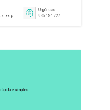
Urgências
lcore.pt
935 184 727
ápida e simples.