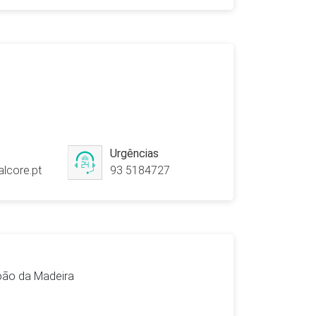
Urgências
lcore.pt
93 5184727
João da Madeira