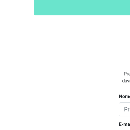
Pr
dúv
Nom
E-mai