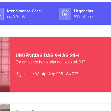
Atendimento Geral
Urgências
229 376 497
935 184 727
URGÊNCIAS DAS 9H ÀS 24H
Em ambiente hospitalar no Hospital CUF
Ligue / WhatpsApp 935 184 727