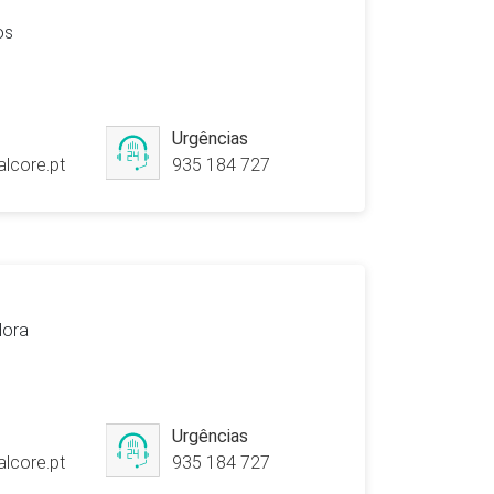
os
Urgências
lcore.pt
935 184 727
Hora
Urgências
lcore.pt
935 184 727