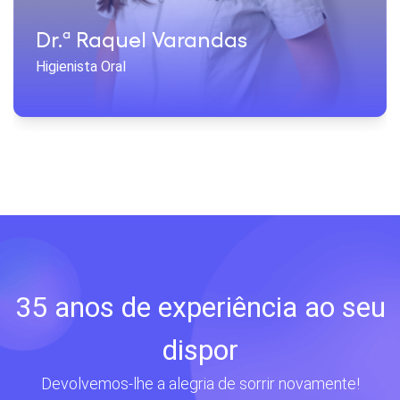
Dr.ª Raquel Varandas
Higienista Oral
35 anos de experiência ao seu
dispor
Devolvemos-lhe a alegria de sorrir novamente!