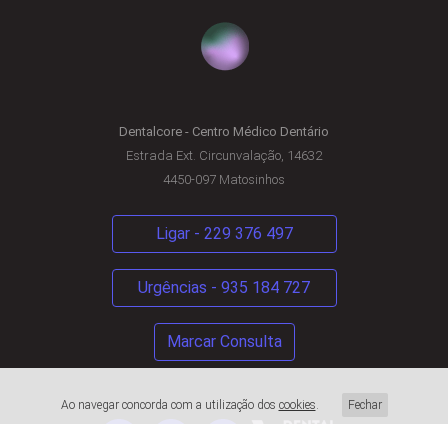
Dentalcore - Centro Médico Dentário
Estrada Ext. Circunvalação, 14632
4450-097 Matosinhos
Ligar - 229 376 497
Urgências - 935 184 727
Marcar Consulta
Ao navegar concorda com a utilização dos
cookies
.
Fechar