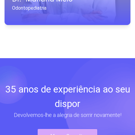
Odontopediatria
35 anos de experiência ao seu
dispor
Devolvemos-lhe a alegria de sorrir novamente!