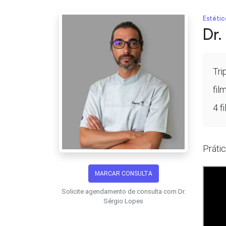
Estétic
Dr.
Tri
fil
4 fi
Práti
MARCAR CONSULTA
Solicite agendamento de consulta com Dr.
Sérgio Lopes