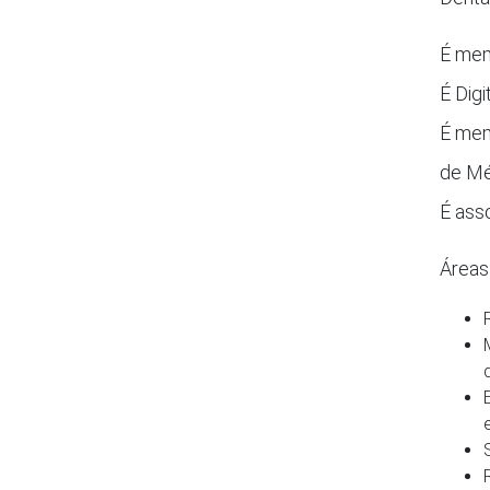
É mem
É Dig
É mem
de Mé
É ass
Áreas