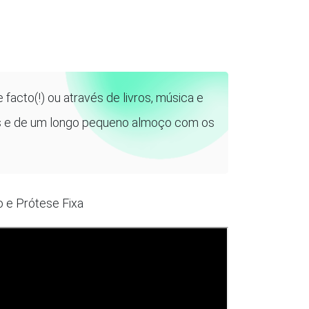
e facto(!) ou através de livros, música e
nhas e de um longo pequeno almoço com os
o e Prótese Fixa