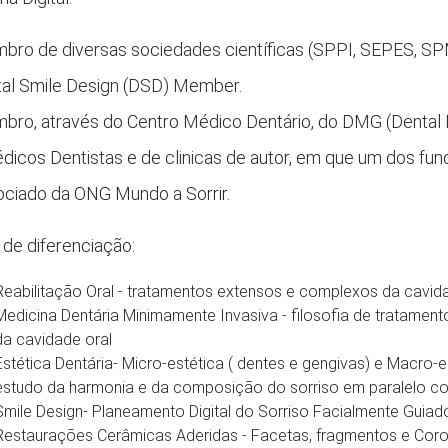
bro de diversas sociedades científicas (SPPI, SEPES, S
ital Smile Design (DSD) Member.
bro, através do Centro Médico Dentário, do DMG (Dental M
dicos Dentistas e de clinicas de autor, em que um dos fun
ociado da ONG Mundo a Sorrir.
 de diferenciação:
Reabilitação Oral - tratamentos extensos e complexos da cavid
Medicina Dentária Minimamente Invasiva - filosofia de tratament
da cavidade oral
Estética Dentária- Micro-estética ( dentes e gengivas) e Macro-e
estudo da harmonia e da composição do sorriso em paralelo c
Smile Design- Planeamento Digital do Sorriso Facialmente Guiad
Restaurações Cerâmicas Aderidas - Facetas, fragmentos e Cor