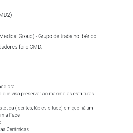
PMD2)
edical Group) - Grupo de trabalho Ibérico
dadores foi o CMD.
ade oral
o que visa preservar ao máximo as estruturas
stética ( dentes, lábios e face) em que há um
om a Face
o
oas Cerâmicas