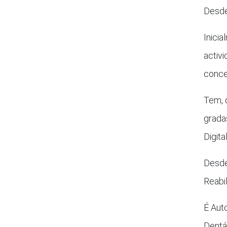
Desd
Inici
activ
concen
Tem, 
gradas
Digital
Desde
Reabi
É Auto
Dentár