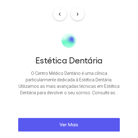
‹
›
tica Dentária
Cirurgia Or
Malfor
dico Dentário é uma clínica
 dedicada à Estética Dentária.
As deformidades dentofaci
s avançadas técnicas em Estética
frequentes, afetando 
lver o seu sorriso. Consulte as...
população. A cirurgia ort
cirurgia dos ossos maxil
Ver Mais
Ver 