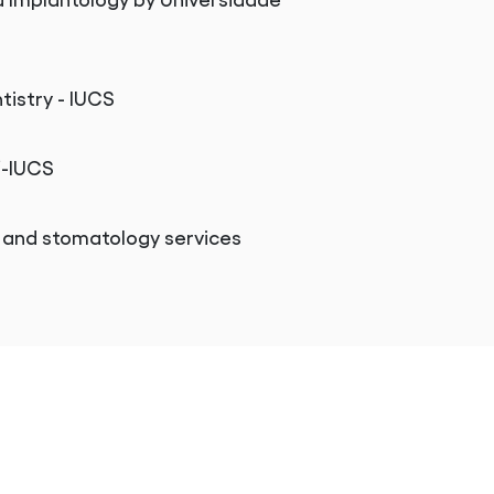
d Implantology by Universidade
tistry - IUCS
”-IUCS
al and stomatology services