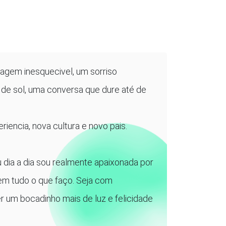
agem inesquecivel, um sorriso
 de sol, uma conversa que dure até de
iencia, nova cultura e novo pais.
dia a dia sou realmente apaixonada por
m tudo o que faço. Seja com
r um bocadinho mais de luz e felicidade