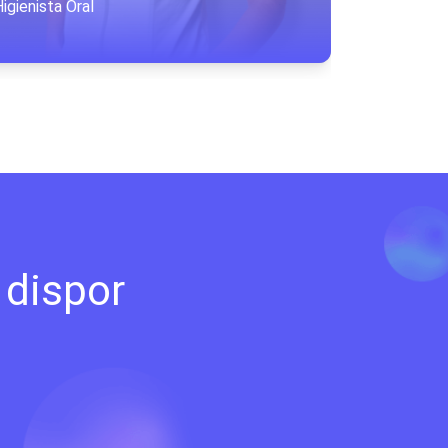
igienista Oral
Odontopedi
 dispor