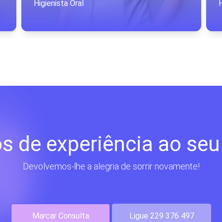
Higienista Oral
H
s de experiência ao seu
Devolvemos-lhe a alegria de sorrir novamente!
Marcar Consulta
Ligue 229 376 497