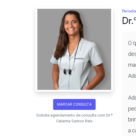
Periodo
Dr.
O q
des
ma
Ado
Ado
MARCAR CONSULTA
peq
Solicite agendamento de consulta com Dr.ª
bri
Catarina Santos Reis
a c