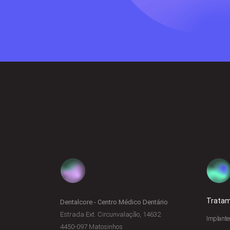
Trata
Dentalcore - Centro Médico Dentário
Estrada Ext. Circunvalação, 14632
Implante
4450-097 Matosinhos