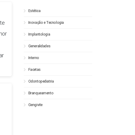
Estética
te
Inovação e Tecnologia
hor
Implantologia
Generalidades
ar
Interno
Facetas
Odontopediatria
Branqueamento
Gengivite