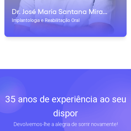
Dr. José Maria Santana Miralles
Implantologia e Reabilitação Oral
35 anos de experiência ao seu
dispor
Devolvemos-lhe a alegria de sorrir novamente!