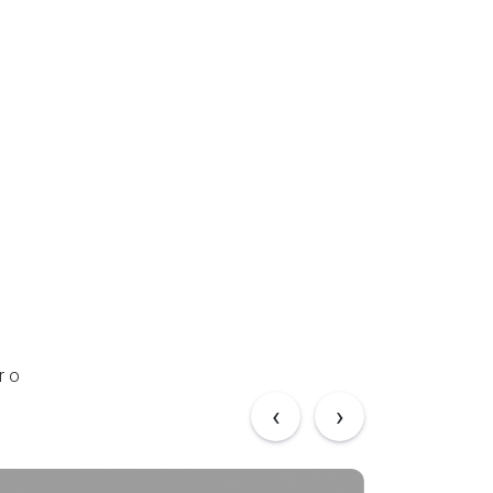
r o
‹
›