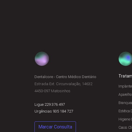
Trata
Dentalcore - Centro Médico Dentário
Estrada Ext. Circunvalação, 14632
Implante
4450-097 Matosinhos
Aparelho
Branque
Ligue 229 376 497
Estética 
Urgências 935 184 727
Higiene 
Marcar Consulta
Casos Clí