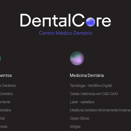
mentos
Medicina Dentária
s Dentários
Tecnologia - Workflow Digital
 Dentário
Coroas Cerâmicas em CAD-CAM
amento
Laser - waterlase
Dentária
Medicina Dentária Minimamente Invasiva
Oral
Corpo Clínico
nicos
Artigos