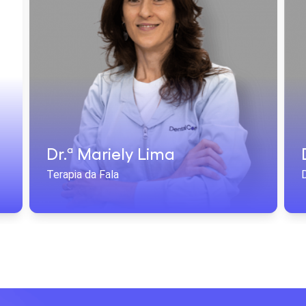
Dr.ª Mariely Lima
Terapia da Fala
D