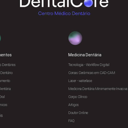
mentos
Medicina Dentária
s Dentários
Tecnologia - Workflow Digital
 Dentário
Coroas Cerâmicas em CAD-CAM
amento
Laser - waterlase
Dentária
Medicina Dentária Minimamente Invasiva
Oral
Corpo Clínico
nicos
Artigos
Doutor Online
is
FAQ