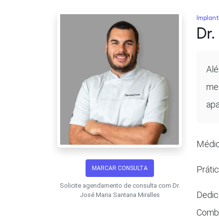
Implant
Dr.
Alé
mec
apa
Médic
Prátic
MARCAR CONSULTA
Solicite agendamento de consulta com Dr.
Dedica
José Maria Santana Miralles
Combi