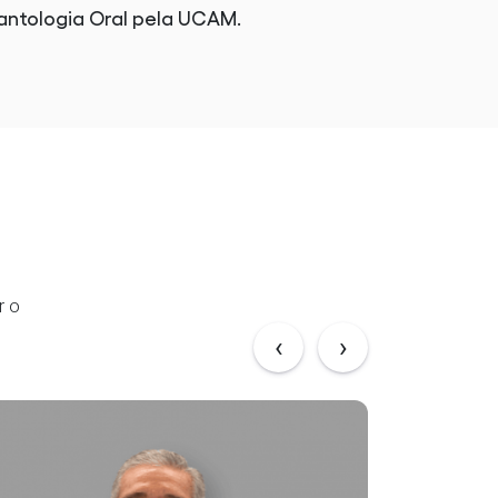
lantologia Oral pela UCAM.
r o
‹
›