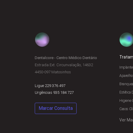
Trata
Dentalcore - Centro Médico Dentário
Estrada Ext. Circunvalação, 14632
Implante
4450-097 Matosinhos
Aparelho
Branque
Ligue 229 376 497
Estética 
Urgências 935 184 727
Higiene 
Marcar Consulta
Casos Clí
Ver Ma